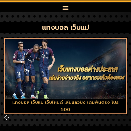
แทงบอล เว็บแม่
แทงบอล เว็บแม่ เว็บไหนดี เล่นแล้วปัง เดิมพันตรง โปร
500