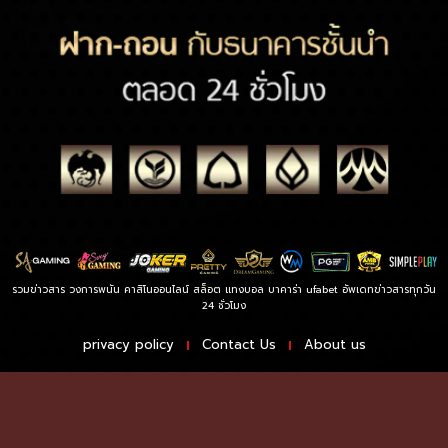
รวมข่าวสาร วงการพนัน คาสิโนออนไลน์ สล็อต แทงบอล
บาคาร่า ufabet
อัพเดทข่าวสารทุกวัน
24 ชั่วโมง
privacy policy
Contact Us
About us