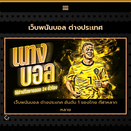
เว็บพนันบอล ต่างประเทศ
เว็บพนันบอล ต่างประเทศ อันดับ 1 ของไทย กีฬาหลาก
หลาย