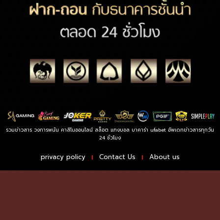
รวมข่าวสาร วงการพนัน คาสิโนออนไลน์ สล็อต แทงบอล
บาคาร่า ufabet
อัพเดทข่าวสารทุกวัน
24 ชั่วโมง
privacy policy
Contact Us
About us