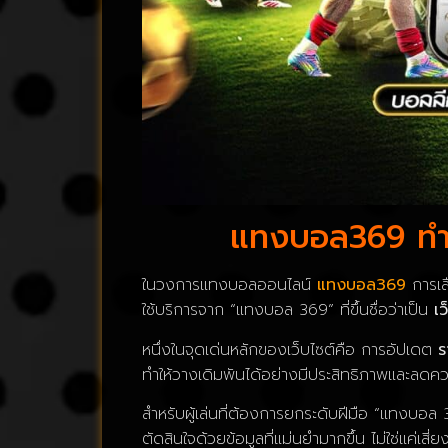
แทงบอล369 ทำไม
ในวงการแทงบอลออนไลน์
แทงบอล369
การเล
ใช้บริการจาก “แทงบอล 369” ที่ขึ้นชื่อว่าเป็น
เว
หนึ่งในจุดเด่นหลักของเว็บไซต์คือ การอัปเดต
ร
ทำให้วางเดิมพันได้อย่างมีประสิทธิภาพและลดควา
สำหรับผู้เล่นที่ต้องการยกระดับฝีมือ “แทงบอล
ตัดสินใจด้วยข้อมูลที่แม่นยำมากขึ้น ไม่ใช่แค่เสี