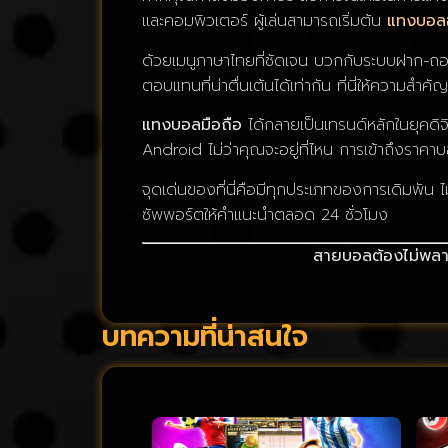
และคอมพิวเตอร์ ผู้เล่นสามารถเริ่มต้น
แทงบอล
ด้วยเมนูภาษาไทยที่ชัดเจน บวกกับระบบฝาก-ถอนท
ตอบแทนที่น่าตื่นเต้นได้เท่ากัน ที่นี่ให้ความสำ
แทงบอลมือถือ
ได้กลายเป็นเทรนด์หลักในยุคดิจ
Android ไม่ว่าคุณจะอยู่ที่ไหน การเข้าถึงราค
จุดเด่นของที่นี่คือมีทุกประเภทของการเดิมพั
ซัพพอร์ตให้คำแนะนำตลอด 24 ชั่วโมง
สายบอลต้องไม่พลาด
บทความที่น่าสนใจ