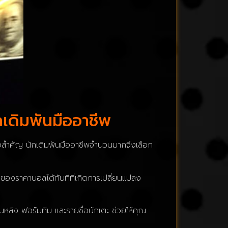
เดิมพันมืออาชีพ
ญแจสำคัญ นักเดิมพันมืออาชีพจำนวนมากจึงเลือก
ของราคาบอลได้ทันทีที่เกิดการเปลี่ยนแปลง
ย้อนหลัง ฟอร์มทีม และรายชื่อนักเตะ ช่วยให้คุณ