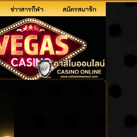
ข่าวสารกีฬา
สมัครสมาชิก