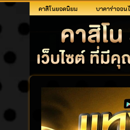
คาสิโนยอดนิยม
บาคาร่าออนไ