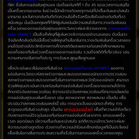
กีฬา ซึ่งในการแข่งขันฟุตบอล นับตั้งแต่นาทีที่ 1 ถึง 45 ของเวลาการเล่นถือ
เป็นครึ่งแรกของเกม ในช่วงนี้มักมีการเกิดเหตุการณ์ที่น่าตื่นเต้นและน่าสนใจ
มากมาย และในทางกลับกันก็เกิดความไม่สำเร็จหรือเสียใจอย่างกับทีมที่เรา
สนับสนุน นั่นเป็นเหตุผลที่ทำให้ผู้เล่นพนันมีความสนใจในการวางเดิมพันบน
ครึ่งเวลาของการแข่งขันฟุตบอลการวิเคราะห์และพิจารณาการ
แทงบอลครึ่ง
เวลา UFABET
เป็นสิ่งสำคัญที่ผู้เล่นควรพิจารณาอย่างรอบคอบ ดังนั้นเรา
จึงมีเคล็ดลับต่อไปนี้เพื่อช่วยให้คุณทำเลือกในการวางเดิมพันในครึ่งเวลาของ
เกมได้อย่างมีประสิทธิภาพการศึกษาสถิติและผลงานก่อนหน้าศึกษาผลงาน
ของทั้งสองทีมในช่วงครึ่งแรกของการแข่งขัน รวมถึงสถิติที่เกี่ยวข้อง เช่น
ความสามารถในการทำประตู การรับและสูญเสียลูกบอล
เพื่อประเมินแนวโน้มของทีมในช่วง
แทงบอลครึ่งเวลา UFABET
ของการ
แข่งขันการวิเคราะห์สภาพร่างกายและสมรรถภาพของนักเตะการตรวจสอบ
สภาพร่างกายและสมรรถภาพทั้งในทางกายภาพและจิตใจของนักเตะ สามารถ
ช่วยให้คุณประเมินความพร้อมในการแข่งขันในช่วงครึ่งแรกของเกมได้การ
ศึกษาปัจจัยสภาพแวดล้อม พิจารณาปัจจัยสภาพแวดล้อมที่สามารถมีผลต่อ
การแข่งขันฟุตบอลในครึ่งแรก เช่น สภาพอากาศ สภาพสนาม เป็นต้น เพื่อ
ประเมินว่าสภาพแวดล้อมเหล่านี้ เช่น การบาดเจ็บของนักเตะสำคัญ การ
สะดุดของทีมในช่วงล่าสุด เป็นต้น
แทงบอลออนไลน์
เพื่อทำความเข้าใจเกี่ยว
กับสถานการณ์ปัจจุบันของทีมก่อนการแข่งขันครึ่งแรกการ แทงบอลครึ่ง
เวลา ยอดนิยมา มีความตื่นเต้นและน่าสนใจ แต่ก็ควรจะมีการวิเคราะห์และ
พิจารณาอย่างถูกต้อง ด้วยการทำความเข้าใจและศึกษาข้อมูลที่เป็นประโยชน์
เพื่อเพิ่มโอกาสในการประสบความสำเร็จในการแทงบอลครึ่งเวลาของคุณ