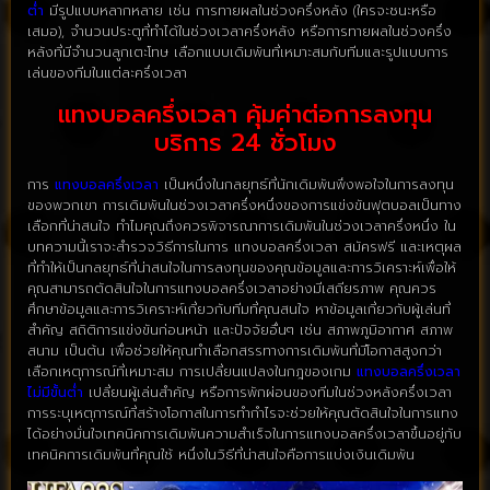
ต่ำ
มีรูปแบบหลากหลาย เช่น การทายผลในช่วงครึ่งหลัง (ใครจะชนะหรือ
เสมอ), จำนวนประตูที่ทำได้ในช่วงเวลาครึ่งหลัง หรือการทายผลในช่วงครึ่ง
หลังที่มีจำนวนลูกเตะโทษ เลือกแบบเดิมพันที่เหมาะสมกับทีมและรูปแบบการ
เล่นของทีมในแต่ละครึ่งเวลา
แทงบอลครึ่งเวลา คุ้มค่าต่อการลงทุน
บริการ 24 ชั่วโมง
การ
แทงบอลครึ่งเวลา
เป็นหนึ่งในกลยุทธ์ที่นักเดิมพันพึงพอใจในการลงทุน
ของพวกเขา การเดิมพันในช่วงเวลาครึ่งหนึ่งของการแข่งขันฟุตบอลเป็นทาง
เลือกที่น่าสนใจ ทำไมคุณถึงควรพิจารณาการเดิมพันในช่วงเวลาครึ่งหนึ่ง ใน
บทความนี้เราจะสำรวจวิธีการในการ แทงบอลครึ่งเวลา สมัครฟรี และเหตุผล
ที่ทำให้เป็นกลยุทธ์ที่น่าสนใจในการลงทุนของคุณข้อมูลและการวิเคราะห์เพื่อให้
คุณสามารถตัดสินใจในการแทงบอลครึ่งเวลาอย่างมีเสถียรภาพ คุณควร
ศึกษาข้อมูลและการวิเคราะห์เกี่ยวกับทีมที่คุณสนใจ หาข้อมูลเกี่ยวกับผู้เล่นที่
สำคัญ สถิติการแข่งขันก่อนหน้า และปัจจัยอื่นๆ เช่น สภาพภูมิอากาศ สภาพ
สนาม เป็นต้น เพื่อช่วยให้คุณทำเลือกสรรทางการเดิมพันที่มีโอกาสสูงกว่า
เลือกเหตุการณ์ที่เหมาะสม การเปลี่ยนแปลงในกฎของเกม
แทงบอลครึ่งเวลา
ไม่มีขั้นต่ำ
เปลี่ยนผู้เล่นสำคัญ หรือการพักผ่อนของทีมในช่วงหลังครึ่งเวลา
การระบุเหตุการณ์ที่สร้างโอกาสในการทำกำไรจะช่วยให้คุณตัดสินใจในการแทง
ได้อย่างมั่นใจเทคนิคการเดิมพันความสำเร็จในการแทงบอลครึ่งเวลาขึ้นอยู่กับ
เทคนิคการเดิมพันที่คุณใช้ หนึ่งในวิธีที่น่าสนใจคือการแบ่งเงินเดิมพัน