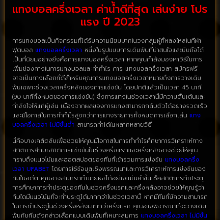
แทงบอลครึ่งเวลา ค่าน้ำดีที่สุด เล่นง่าย โปร
แรง ปี 2023
การแทงบอลเป็นกิจกรรมที่ได้รับความนิยมมากในวงกลุ่มผู้ที่หลงใหลในกีฬา
ฟุตบอล
แทงบอลครึ่งเวลา
หนึ่งในรูปแบบการเดิมพันที่น่าสนใจและนับถือได้
เป็นที่นิยมอย่างยิ่งคือการแทงบอลครึ่งเวลา หากคุณกำลังมองหาวิธีในการ
เพิ่มช่องทางในการแทงบอลและทำกำไร การ แทงบอลครึ่งเวลา สมัครฟรี
อาจเป็นทางเลือกที่ดีสำหรับคุณการแทงบอลครึ่งเวลาหมายถึงการวางเดิม
พันเฉพาะช่วงเวลาครึ่งหลังของการแข่งขัน โดยปกติแล้วเป็นเวลา 45 นาที
(90 นาทีทั้งหมดของการแข่งขัน) ซึ่งการแทงในช่วงเวลานี้มีความตื่นเต้นและ
กำลังใจให้แก่ผู้เล่น เนื่องจากผลของการแทงสามารถกลับตัวได้อย่างรวดเร็ว
และมีโอกาสในการทำกำไรสูงกว่าการแทงรายการทั้งหมดการเลือกเล่น
แทง
บอลครึ่งเวลา ไม่มีขั้นต่ำ
สามารถทำได้ในหลากหลายวิธี
นี่คือบางเคล็ดลับเพื่อช่วยให้คุณมีโอกาสในการทำกำไรศึกษาการวิเคราะห์ทาง
สถิติการศึกษาสถิติการแข่งขันในช่วงครึ่งแรกและครึ่งหลังอาจช่วยให้คุณ
ทราบถึงแนวโน้มและฮอตสปอตของทีมที่เข้าร่วมการแข่งขัน
แทงบอลครึ่ง
เวลา UFABET
โดยการใช้ข้อมูลเชิงพรรณนาและการวิเคราะห์การแข่งขันของ
ทีมในอดีต คุณอาจสามารถทำนายผลได้อย่างแม่นยำขึ้นเช็คสถิติการทำประตู
การศึกษาการทำประตูของทีมในช่วงครึ่งแรกและครึ่งหลังอาจช่วยให้คุณรู้ว่า
ทีมใดมีแนวโน้มที่จะทำประตูได้มากกว่าในช่วงเวลานี้ หากมีทีมที่มีความสามารถ
ในการทำประตูในช่วงครึ่งหลังมากกว่าครึ่งแรก คุณอาจพิจารณาที่จะวางเดิม
พันกับทีมดังกล่าวเลือกแบบเดิมพันที่เหมาะสมการ
แทงบอลครึ่งเวลา ไม่มีขั้น