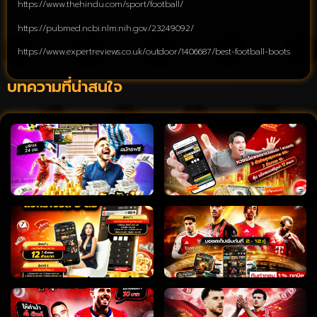
https://www.thehindu.com/sport/football/
https://pubmed.ncbi.nlm.nih.gov/23249092/
https://www.expertreviews.co.uk/outdoor/1406687/best-football-boots
บทความที่น่าสนใจ