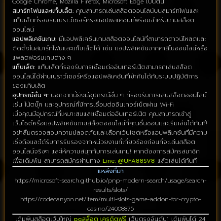
Google Chrome, Mozilla Firefox, Microsoft Edge เป็นต้น
สมาร์ทโฟนและแท็บเล็ต:
คุณสามารถเล่นสล็อตออนไลน์บนสมาร์ทโฟนและ
แท็บเล็ตที่รองรับเบราว์เซอร์หรือแอปพลิเคชันที่พร้อมสำหรับเกมสล็อต
ออนไลน์
แอปพลิเคชันเกม:
มีแอปพลิเคชันเกมสล็อตออนไลน์ที่สามารถดาวน์โหลดและ
ติดตั้งในสมาร์ทโฟนและแท็บเล็ตได้ เช่น แอปพลิเคชันจากคาสิโนออนไลน์หรือ
แพลตฟอร์มเกมต่าง ๆ
แท็บเล็ต:
แท็บเล็ตที่รองรับการเชื่อมต่ออินเทอร์เน็ตสามารถเล่นสล็อต
ออนไลน์ได้ผ่านเบราว์เซอร์หรือแอปพลิเคชันที่เข้ากันได้กับระบบปฏิบัติการ
ของแท็บเล็ต
อุปกรณ์อื่น ๆ:
นอกจากนี้ยังมีอุปกรณ์อื่น ๆ ที่รองรับการเล่นสล็อตออนไลน์
เช่น โน้ตบุ๊ค และอุปกรณ์ที่มีการเชื่อมต่ออินเทอร์เน็ตผ่าน Wi-Fi
เมื่อคุณมีอุปกรณ์ที่เหมาะสมและเชื่อมต่ออินเทอร์เน็ต คุณสามารถเข้าสู่
เว็บไซต์หรือแอปพลิเคชันเกมสล็อตออนไลน์ที่คุณชื่นชอบและเริ่มเล่นได้ทันที!
อย่าลืมตรวจสอบความปลอดภัยและเลือกเว็บไซต์หรือแอปพลิเคชันที่มีความ
เชื่อถือและได้รับการรับรองจากหน่วยงานที่เกี่ยวข้องก่อนที่จะเล่นสล็อต
ออนไลน์จริงๆ และให้ความสนุกกับการเล่นเกม! หากต้องการสมัครสมาชิก
เพื่อเดิมพัน สามารถสมัครผ่านทาง
Line: @UFA88SV8
แล้วเล่นได้ทันที
แหล่งที่มา
https://microsoft-search.github.io/pnp-modern-search/usage/search-
results/slots/
https://codecanyon.net/item/multi-slots-game-addon-for-crypto-
casino/24008875
เดิมพันสล็อตเว็บใหญ่
pgสล็อต เครดิตฟรี
เว็บตรงอันดับ1 เดิมพันได้ 24