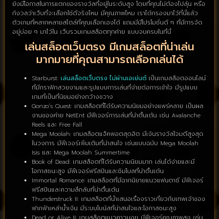
ยังมีโอกาสในการแตกของรางวัลที่อยู่ในระดับสูง โดยที่คุณไม่ต้องไปลุ้น หรือ
กังวลว่าเว็บที่จะเลือกใช้ดีจริงไหม มีคุณภาพไหม เราได้กรองมาไว้ที่นี่แล้ว
ตัวเกมที่หลากหลายสไตล์ที่คุณเลือกเองได้ แถมมีมีโปรโมชั่นดี ๆ ที่มีการจัด
อยู่บ่อย ๆ มาไว้ใน เว็บรวมเกมสล็อตทุกค่าย แบบจบครบในที่นี่
เล่นสล็อตเว็บตรง มีเกมสล็อตที่น่าเล่น
มากมายที่คุณสามารถเลือกเล่นได้
Starburst:
เล่นสล็อตเว็บตรง ไม่ผ่านเอเย่นต์
เป็นเกมสล็อตออนไลน์
ที่มีกราฟิกสวยงามและรูปแบบการเล่นที่ง่ายต่อการเข้าใจ มีรูปแบบ
เกมที่เป็นที่นิยมอย่างกว้างขวาง
Gonzo’s Quest: เกมสล็อตที่ได้รับความนิยมอย่างแพร่หลาย เป็นผล
งานของค่าย NetEnt มีฟีเจอร์การเล่นที่น่าตื่นเต้น เช่น Avalanche
Reels และ Free Fall
Mega Moolah: เกมสล็อตแจ็คพอตสุดฮิต มีเงินรางวัลโจมตีสูงสุด
ในวงการ มีฟีเจอร์เพิ่มเติมที่น่าสนใจ เช่นแบบฉบับ Mega Moolah
Isis และ Mega Moolah Summertime
Book of Dead: เกมสล็อตที่ได้รับความนิยมมาก เล่นได้ง่ายและมี
โอกาสชนะสูง มีฟีเจอร์ฟรีสปินและซิมโบลที่น่าตื่นเต้น
Immortal Romance: เกมสล็อตที่มีฉากนิยายแนวแฟนตาซี มีฟีเจอร์
ฟรีสปินและความลึกลับที่น่าตื่นเต้น
Thunderstruck II: เกมสล็อตที่นำเสนอเรื่องราวเกี่ยวกับเทพเจ้าของ
ฟากฟ้าเหล่าน้ำเงิน มีระบบโบนัสที่น่าสนใจและโอกาสชนะสูง
Dead or Alive II: เกมสล็อตแนวคาวบอย มีฟีเจอร์คุณภาพสูง เช่น