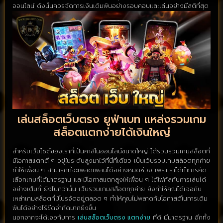
ออนไลน์ ดังนั้นควรจัดการเงินเดิมพันอย่างรอบคอบและเล่นอย่างมีสติที่สุด
เล่นสล็อตเว็บตรง ยูฟ่าเบท แหล่งรวมเกม
สล็อตแตกง่ายได้เงินใหญ่
สำหรับเว็บไซต์ของเราที่เป็นคาสิโนออนไลน์ขนาดใหญ่ ได้รวบรวมเกมสล็อตที่
มีโอกาสแตกดี ๆ อยู่ในระดับสูงมาไว้ที่นี่ที่เดียว เป็นเว็บรวมเกมสล็อตทุกค่าย
ทำให้เพื่อน ๆ สามารถที่จะเพลิดเพลินได้อย่างหมดห่วง เพราเราได้ทำการคัด
เลือกเกมที่ได้มาตรฐาน และมีโอกาสแตกสูงให้เพื่อน ๆ ได้โฟกัสกับการเล่นได้
อย่างเต็มที่ ยิ่งไปกว่านั้น เว็บรวมเกมสล็อตทุกค่าย ยังทำให้คุณได้เจอกับ
เหล่าเกมสล็อตที่มีโปรจัดอยู่ตลอด ๆ ทำให้คุณไม่พลาดกับโอกาสดีในการเดิม
พันได้อย่างไร้ขีดจำกัดมากยิ่งขึ้น
นอกจากจะได้เจอกับการ
เล่นสล็อตเว็บตรง แตกง่าย
ที่ดี มีมาตรฐาน อีกทั้ง