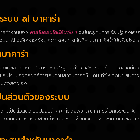
ระบบ ai บาคาร่า
การทำงานของ
คาสิโนออนไลน์อันดับ 1
จะขึ้นอยู่กับการเรียนรู้ของเค
บ ระบบ AI จะวิเคราะห์ข้อมูลจากรอบการเล่นที่ผ่านมา แล้วนำไปปรับปรุง
นบาคาร่า
นึ่งในข้อดีคือการสามารถช่วยให้ผู้เล่นมีโอกาสชนะมากขึ้น นอกจากนี้ยั
นรู้และปรับปรุงกลยุทธ์การเล่นตามสถานการณ์ในเกม ทำให้เกิดประสบการณ์เ
ป็นด้วยตัวเอง
็นส่วนตัวของระบบ
มเป็นส่วนตัวเป็นปัจจัยสำคัญที่ต้องพิจารณา การเลือกใช้ระบบ AI ที่
่างมั่นใจ ควรตรวจสอบว่าระบบ AI ที่เลือกใช้มีการรักษาความปลอดภัย