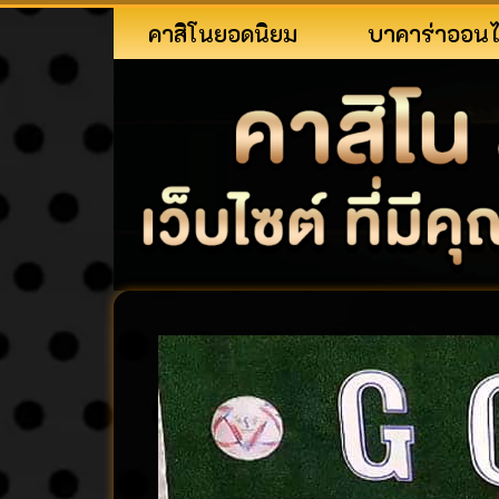
คาสิโนยอดนิยม
บาคาร่าออนไ