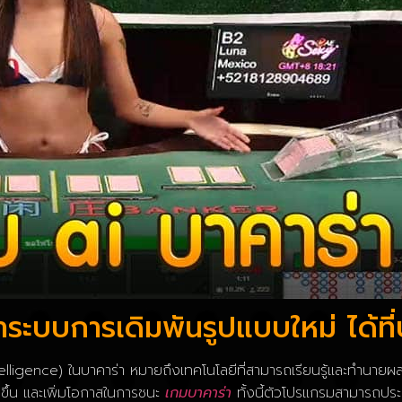
ระบบการเดิมพันรูปแบบใหม่ ได้ที่
ntelligence) ในบาคาร่า หมายถึงเทคโนโลยีที่สามารถเรียนรู้และทำนายผล
ขึ้น และเพิ่มโอกาสในการชนะ
เกมบาคาร่า
ทั้งนี้ตัวโปรแกรมสามารถประ