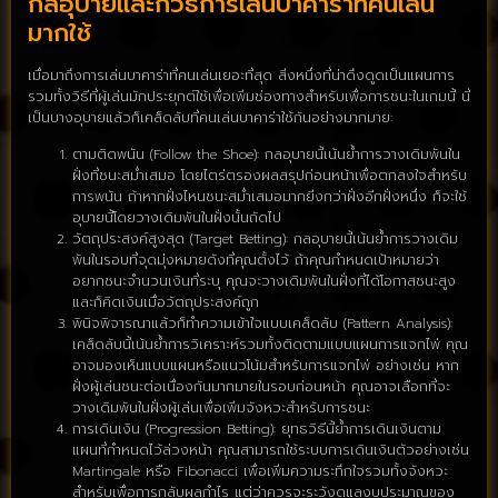
กลอุบายและก็วิธีการเล่นบาคาร่าที่คนเล่น
มากใช้
เมื่อมาถึงการเล่นบาคาร่าที่คนเล่นเยอะที่สุด สิ่งหนึ่งที่น่าดึงดูดเป็นแผนการ
รวมทั้งวิธีที่ผู้เล่นมักประยุกต์ใช้เพื่อเพิ่มช่องทางสำหรับเพื่อการชนะในเกมนี้ นี่
เป็นบางอุบายแล้วก็เคล็ดลับที่คนเล่นบาคาร่าใช้กันอย่างมากมาย:
ตามติดพนัน (Follow the Shoe): กลอุบายนี้เน้นย้ำการวางเดิมพันใน
ฝั่งที่ชนะสม่ำเสมอ โดยไตร่ตรองผลสรุปก่อนหน้าเพื่อตกลงใจสำหรับ
การพนัน ถ้าหากฝั่งไหนชนะสม่ำเสมอมากยิ่งกว่าฝั่งอีกฝั่งหนึ่ง ก็จะใช้
อุบายนี้โดยวางเดิมพันในฝั่งนั้นถัดไป
วัตถุประสงค์สูงสุด (Target Betting): กลอุบายนี้เน้นย้ำการวางเดิม
พันในรอบที่จุดมุ่งหมายดังที่คุณตั้งไว้ ถ้าคุณกำหนดเป้าหมายว่า
อยากชนะจำนวนเงินที่ระบุ คุณจะวางเดิมพันในฝั่งที่ได้โอกาสชนะสูง
และก็คิดเงินเมื่อวัตถุประสงค์ถูก
พินิจพิจารณาแล้วก็ทำความเข้าใจแบบเคล็ดลับ (Pattern Analysis):
เคล็ดลับนี้เน้นย้ำการวิเคราะห์รวมทั้งติดตามแบบแผนการแจกไพ่ คุณ
อาจมองเห็นแบบแผนหรือแนวโน้มสำหรับการแจกไพ่ อย่างเช่น หาก
ฝั่งผู้เล่นชนะต่อเนื่องกันมากมายในรอบก่อนหน้า คุณอาจเลือกที่จะ
วางเดิมพันในฝั่งผู้เล่นเพื่อเพิ่มจังหวะสำหรับการชนะ
การเดินเงิน (Progression Betting): ยุทธวิธีนี้ย้ำการเดินเงินตาม
แผนที่กำหนดไว้ล่วงหน้า คุณสามารถใช้ระบบการเดินเงินตัวอย่างเช่น
Martingale หรือ Fibonacci เพื่อเพิ่มความระทึกใจรวมทั้งจังหวะ
สำหรับเพื่อการกลับผลกำไร แต่ว่าควรจะระวังดูแลงบประมาณของ