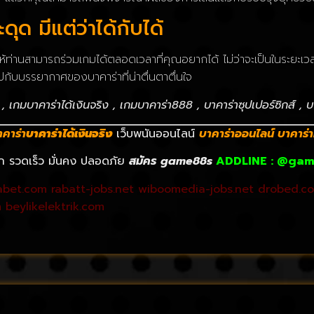
ดุด มีแต่ว่าได้กับได้
ให้ท่านสามารถร่วมเกมได้ตลอดเวลาที่คุณอยากได้ ไม่ว่าจะเป็นในระย
กับบรรยากาศของบาคาร่าที่น่าตื่นตาตื่นใจ
, เกมบาคาร่าได้เงินจริง , เกมบาคาร่า888 , บาคาร่าซุปเปอร์ซิกส์ , บ
คาร่า
บาคาร่าได้เงินจริง
เว็บพนันออนไลน์
บาคาร่าออนไลน์ บาคาร่า
ก รวดเร็ว มั่นคง ปลอดภัย
สมัคร
game88s
ADDLINE :
@gam
abet.com
rabatt-jobs.net
wiboomedia-jobs.net
drobed.c
m
beylikelektrik.com