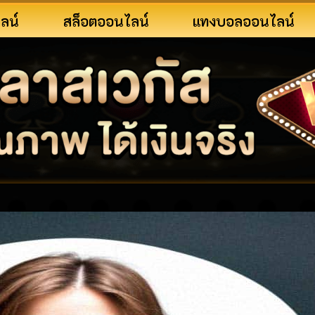
ลน์
สล็อตออนไลน์
แทงบอลออนไลน์