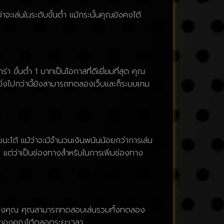
ะเล่นในระดับขั้นต่ำ แม้กระนั้นคุณยังคงได้
ขั้นต่ำ 1 บาทเป็นโอกาสที่ดีเยี่ยมที่สุด คุณ
ยิ่งไปกว่านี้ยังสามารถทดลองเว็บและก็ระบบเกม
นะได้ แม้ว่าจะมีจำนวนเงินพนันน้อยกว่าการเล่น
ัด แต่ว่าเป็นช่องทางสำหรับในการเพิ่มช่องทาง
ธวิธีของคุณ คุณสามารถทดสอบเล่นรวมทั้งทดลอง
ิธีของคุณได้ตลอดระยะเวลา