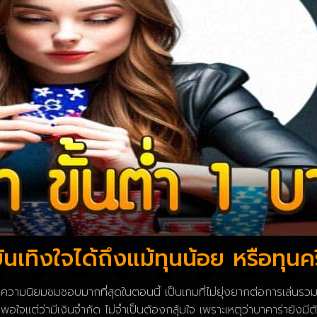
ันเทิงใจได้ถึงแม้ทุนน้อย หรือทุนคร
ีความนิยมชมชอบมากที่สุดในตอนนี้ เป็นเกมที่ไม่ยุ่งยากต่อการเล่นรวมท
อใจแต่ว่ามีเงินจำกัด ไม่จำเป็นต้องกลุ้มใจ เพราะเหตุว่าบาคาร่ายังมีตั