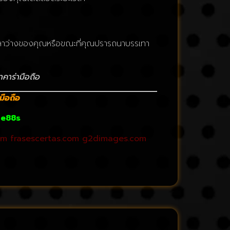
ะเวลาว่างของคุณหรือขณะที่คุณปรารถนาบรรเทา
าคาร่ามือถือ
มือถือ
e88s
om
frasescertas.com
g2dimages.com