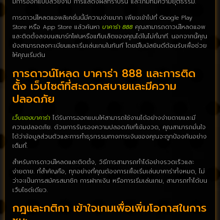
มีการออกแบบสวยงาม การแสดงผลที่ราบรื่น และเกมที่มีความยุติธรรม.
การดาวน์โหลดแอพลิเคชั่นนี้มีความง่ายมาก เพียงเข้าไปที่ Google Play
Store หรือ App Store แล้วค้นหา
บาคาร่า 888
คุณสามารถดาวน์โหลดแอพ
และติดตั้งลงบนสมาร์ทโฟนหรือแท็บเล็ตของคุณได้ในไม่กี่นาที. นอกจากนี้คุณ
ยังสามารถลงทะเบียนและเริ่มเล่นเกมในทันที โดยมีโบนัสยินดีต้อนรับเพื่อช่วย
ให้คุณเริ่มต้น
การดาวน์โหลด บาคาร่า 888 และการติด
ตั้ง เว็บไซต์ที่สะดวกสบายและมีความ
ปลอดภัย
เว็บของบาคาร่า
ได้รับการออกแบบให้สามารถใช้งานได้อย่างง่ายดายและมี
ความปลอดภัย. ด้วยการรับรองความปลอดภัยที่เข้มงวด, คุณสามารถมั่นใจ
ได้ว่าข้อมูลส่วนตัวและการทำธุรกรรมทางการเงินของคุณจะถูกป้องกันอย่าง
เต็มที่.
สำหรับการดาวน์โหลดและติดตั้ง, วิธีการสามารถทำได้อย่างรวดเร็วและ
ง่ายดาย. ที่สำคัญคือ, ทุกอย่างที่คุณต้องการเพื่อเริ่มเล่นบาคาร่าทั้งหมด, ไม่
ว่าจะเป็นการสมัครสมาชิก การฝากเงิน หรือการเริ่มเล่นเกม, สามารถทำได้บน
เว็บไซต์เดียว.
กฎและกติกา เข้าใจเกมเพื่อเพิ่มโอกาสในการ