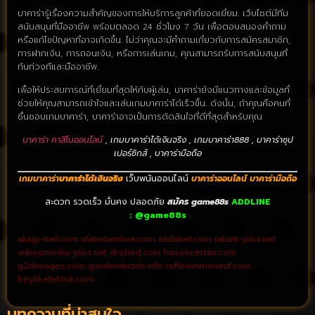
บาคาร่ารู้เรื่องความสำคัญของการให้บริการลูกค้าที่ยอดเยี่ยม. เว็บไซต์มีทีม
สนับสนุนที่มืออาชีพ พร้อมตลอด 24 ชั่วโมง 7 วัน เพื่อตอบสนองคำถาม
หรือแก้ไขปัญหาที่อาจเกิดขึ้น. ไม่ว่าคุณจะมีคำถามเกี่ยวกับการสมัครสมาชิก,
การฝากเงิน, การถอนเงิน, หรือการเล่นเกม, คุณสามารถรับการสนับสนุนที่
ทันท่วงทีและมืออาชีพ.
เพื่อให้ประสบการณ์ที่เยี่ยมที่สุดให้กับผู้เล่น, บาคาร่ายังมีแนวทางและข้อมูลที่
ช่วยให้คุณสามารถเข้าใจและเล่นเกมบาคาร่าได้เร็วขึ้น. ดังนั้น, ถ้าคุณคือคนที่
ชื่นชอบเกมบาคาร่า, บาคาร่าอาจเป็นการตัดสินใจที่ดีที่สุดสำหรับคุณ
บาคาร่า คาสิโนออนไลน์
, เกมบาคาร่าได้เงินจริง , เกมบาคาร่า888 , บาคาร่าซุป
เปอร์ซิกส์ , บาคาร่ามือถือ
เกมบาคาร่า
บาคาร่าได้เงินจริง
เว็บพนันออนไลน์
บาคาร่าออนไลน์ บาคาร่ามือถือ
สะดวก รวดเร็ว มั่นคง ปลอดภัย
สมัคร
game88s
ADDLINE
:
@game88s
akagi-trail.com
ufabetwinlive.com
elufabet.com
rabatt-jobs.net
wiboomedia-jobs.net
drobed.com
frasescertas.com
g2dimages.com
gundembizde.info
refleximmoneuf.com
beylikelektrik.com
บทความที่น่าสนใจ