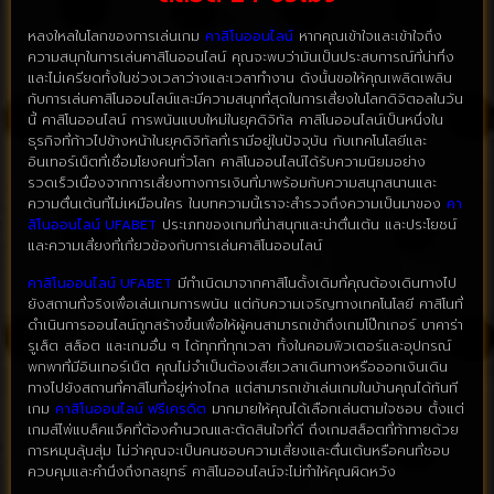
หลงใหลในโลกของการเล่นเกม
คาสิโนออนไลน์
หากคุณเข้าใจและเข้าใจถึง
ความสนุกในการเล่นคาสิโนออนไลน์ คุณจะพบว่ามันเป็นประสบการณ์ที่น่าทึ่ง
และไม่เครียดทั้งในช่วงเวลาว่างและเวลาทำงาน ดังนั้นขอให้คุณเพลิดเพลิน
กับการเล่นคาสิโนออนไลน์และมีความสนุกที่สุดในการเสี่ยงในโลกดิจิตอลในวัน
นี้ คาสิโนออนไลน์ การพนันแบบใหม่ในยุคดิจิทัล คาสิโนออนไลน์เป็นหนึ่งใน
ธุรกิจที่ก้าวไปข้างหน้าในยุคดิจิทัลที่เรามีอยู่ในปัจจุบัน กับเทคโนโลยีและ
อินเทอร์เน็ตที่เชื่อมโยงคนทั่วโลก คาสิโนออนไลน์ได้รับความนิยมอย่าง
รวดเร็วเนื่องจากการเสี่ยงทางการเงินที่มาพร้อมกับความสนุกสนานและ
ความตื่นเต้นที่ไม่เหมือนใคร ในบทความนี้เราจะสำรวจถึงความเป็นมาของ
คา
สิโนออนไลน์ UFABET
ประเภทของเกมที่น่าสนุกและน่าตื่นเต้น และประโยชน์
และความเสี่ยงที่เกี่ยวข้องกับการเล่นคาสิโนออนไลน์
คาสิโนออนไลน์ UFABET
มีกำเนิดมาจากคาสิโนดั้งเดิมที่คุณต้องเดินทางไป
ยังสถานที่จริงเพื่อเล่นเกมการพนัน แต่กับความเจริญทางเทคโนโลยี คาสิโนที่
ดำเนินการออนไลน์ถูกสร้างขึ้นเพื่อให้ผู้คนสามารถเข้าถึงเกมโป๊กเกอร์ บาคาร่า
รูเล็ต สล็อต และเกมอื่น ๆ ได้ทุกที่ทุกเวลา ทั้งในคอมพิวเตอร์และอุปกรณ์
พกพาที่มีอินเทอร์เน็ต คุณไม่จำเป็นต้องเสียเวลาเดินทางหรือออกเงินเดิน
ทางไปยังสถานที่คาสิโนที่อยู่ห่างไกล แต่สามารถเข้าเล่นเกมในบ้านคุณได้ทันที
เกม
คาสิโนออนไลน์ ฟรีเครดิต
มากมายให้คุณได้เลือกเล่นตามใจชอบ ตั้งแต่
เกมส์ไพ่แบล็คแจ็คที่ต้องคำนวณและตัดสินใจที่ดี ถึงเกมสล็อตที่ท้าทายด้วย
การหมุนลุ้นสุ่ม ไม่ว่าคุณจะเป็นคนชอบความเสี่ยงและตื่นเต้นหรือคนที่ชอบ
ควบคุมและคำนึงถึงกลยุทธ์ คาสิโนออนไลน์จะไม่ทำให้คุณผิดหวัง