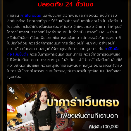
ปลอดภัย 24 ชั่วโมง
การเล่น
คาสิโน มือถือ
ไม่เพียงแค่สะดวกสบายและคล่องตัว ยังมีการรับ
สิทธิประโยชน์มากมายที่คุณจะได้รับเมื่อเข้าร่วมกับคาสิโนออนไลน์บนมือถือ มี
โปรโมชั่นและโบนัสที่น่าตื่นเต้นเสมอให้กับสมาชิกใหม่และสมาชิกเก่า ทำให้คุณมี
โอกาสในการชนะรางวัลที่มีมูลค่ามากมาย ไม่ว่าจะเป็นเครดิตโบนัส, ฟรีสปิน,
หรือโบนัสอื่นๆ ที่ช่วยเพิ่มโอกาสในการชนะในเกม แต่ควรระวังในการเล่นคาสิ
โนมือถือด้วย ควรตั้งค่าการเล่นและการเสี่ยงเงินให้เหมาะสม อย่ายอมให้
ความตื่นเต้นและความสนุกทำให้คุณสูญเสียการควบคุม การเล่น
คาสิโนมือ
ถือ ไม่มีขั้นต่ำ
ควรเป็นการพักผ่อนและสันทนาการ ควรจำกัดการเดิมพันและ
ไม่ให้พนันเกินความสามารถของคุณ ในสิ่งที่ควรจำไว้ คาสิโนมือถือเป็นสิ่งที่ให้
ความสะดวกสบายและความสนุกในการเล่นพนันให้กับคุณ อย่าพลาดเคล็ดลับ
ในการเพิ่มโอกาสในการชนะและมีความสุขกับเกมคาสิโนสุดพิเศษบนมือถือของ
คุณเสมอ