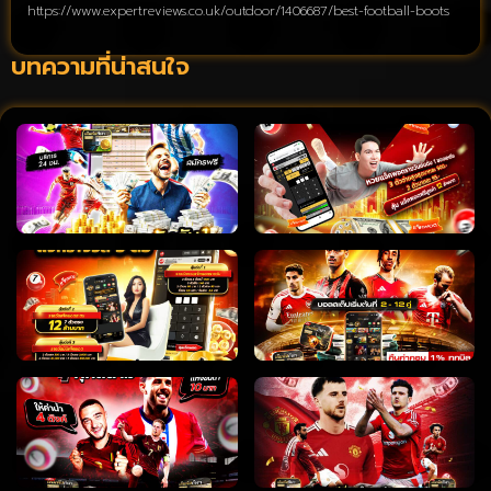
https://www.expertreviews.co.uk/outdoor/1406687/best-football-boots
บทความที่น่าสนใจ