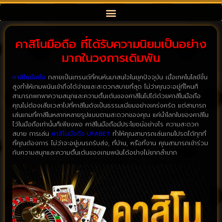
คาสิโนมือถือ ที่ได้รับความนิยมเป็นอย่าง
มากในวงการเดิมพัน
คาสิโนมือถือ
กลายเป็นเทรนด์ที่คนหันมาสนใจในยุคปัจจุบัน เมื่อเทคโนโลยีขั้น
สูงทำให้เกมพนันเข้าถึงได้ง่ายและสะดวกสบายที่สุด ไม่ว่าคุณจะอยู่ที่ไหนก็
สามารถพกพาความสนุกและความตื่นเต้นของคาสิโนไปได้ด้วยคาสิโนมือถือ
คุณไม่ต้องเสียเวลาไปที่คาสิโนดังเป็นธรรมเนียมอย่างเคร่งครัด แต่สามารถ
เล่นเกมที่คาสิโนหลากหลายรูปแบบตามสะดวกของคุณ แค่นำโลกใบของคาสิโน
ไว้ในมือถือเท่านั้นก็เพียงพอ คาสิโนมือถือมีประโยชน์อย่างไร ความสะดวก
สบาย การเล่น
คาสิโนมือถือ UFABET
ทำให้คุณสามารถเล่นเกมโปรดได้ทุกที่
ที่คุณต้องการ ไม่ว่าจะอยู่บนรถรับส่ง, ที่บ้าน, หรือที่งาน คุณสามารถเข้าร่วม
กับความสนุกและความตื่นเต้นของเกมพนันได้อย่างไม่ยากลำบาก